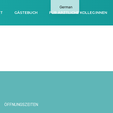
German
KT
GÄSTEBUCH
FÜR ÄRZTLICHE KOLLEG:INNEN
Arabic
ÖFFNUNGSZEITEN